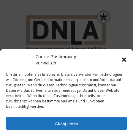
Cookie-Zustimmung
verwalten
RAS Connecting People & Processes
Akademieanschrift: Nördlicher Stadtgraben 12 (Innenhof)
Um dir ein optimales Erlebnis zu bieten, verwenden wir Technologien
in 94469 Deggendorf
wie Cookies, um Geräteinformationen zu speichern und/oder darauf
Buchhaltung: Deggenauer Str. 15 in 94469 Deggendorf
zuzugreifen. Wenn du diesen Technologien zustimmst, können wir
Phone
0991/ 408 663 80
Daten wie das Surfverhalten oder eindeutige IDs auf dieser Website
verarbeiten. Wenn du deine Zustimmung nicht erteilst oder
Mobil
0176/ 2084 7175
zurückziehst, können bestimmte Merkmale und Funktionen
info@ras-cpp.de
beeinträchtigt werden.
Impressum
Datenschutz
Cookie-Einstellungen
Akzeptieren
Widerrufsbelehrung
AGB
Lieferbedingungen